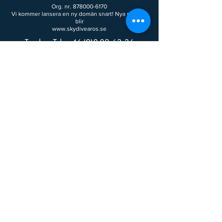
Org. nr.
878000-6170
Vi kommer lansera en ny domän snart! Nya namnet
blir
www.skydivearos.se
Tandem Tel:
+46-(0)8-82 63 36
Tandem email: info@fallskarmscenter.se
Klubben Tel: +46-(0)70-656 67 51
Klubben email: info@fkaros.se
Besöksadress:
Johannisberg 11
721 32 Västerås
Besök oss
Postadress:
Svenska fallskärmsklubben Aros
c/o ZMB 747-M Billo
106 46 Stockholm