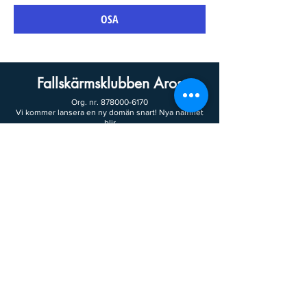
OSA
Fallskärmsklubben Aros
Org. nr.
878000-6170
Vi kommer lansera en ny domän snart! Nya namnet
blir
www.skydivearos.se
Tandem Tel:
+46-(0)8-82 63 36
Tandem email: info@fallskarmscenter.se
Klubben Tel: +46-(0)70-656 67 51
Klubben email: info@fkaros.se
Besöksadress:
Johannisberg 11
721 32 Västerås
Besök oss